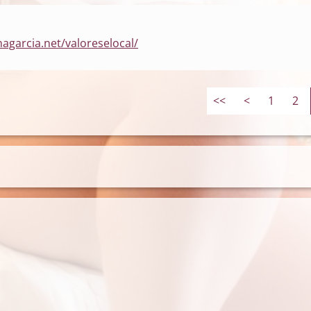
agarcia.net/valoreselocal/
<<
<
1
2