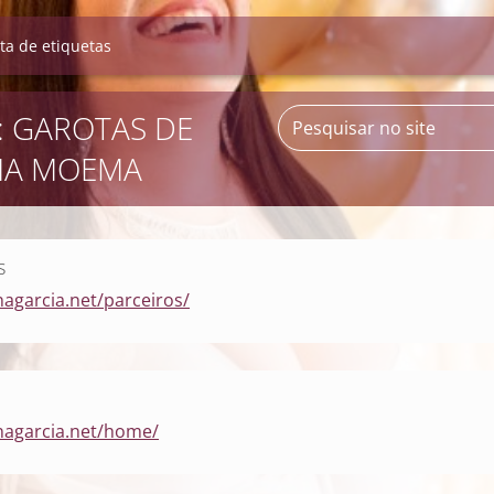
sta de etiquetas
: GAROTAS DE
MA MOEMA
s
nagarcia.net/parceiros/
nagarcia.net/home/