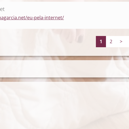
et
agarcia.net/eu-pela-internet/
1
2
>