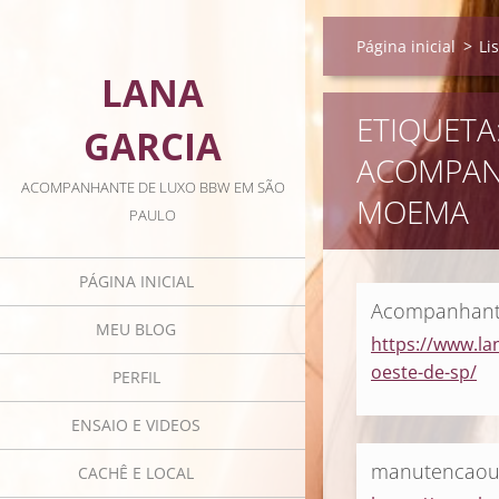
Página inicial
>
Li
LANA
ETIQUETA
GARCIA
ACOMPAN
ACOMPANHANTE DE LUXO BBW EM SÃO
MOEMA
PAULO
PÁGINA INICIAL
Acompanhante
MEU BLOG
https://www.la
oeste-de-sp/
PERFIL
ENSAIO E VIDEOS
manutencao
CACHÊ E LOCAL