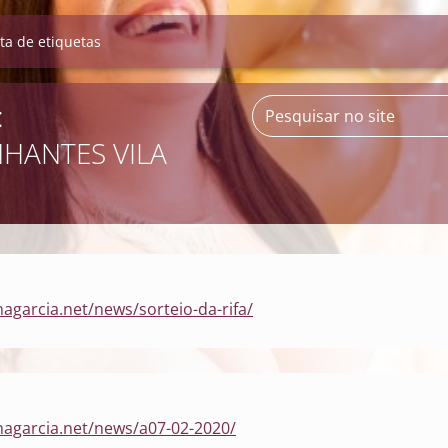
sta de etiquetas
:
HANTES VILA
a
agarcia.net/news/sorteio-da-rifa/
nagarcia.net/news/a07-02-2020/