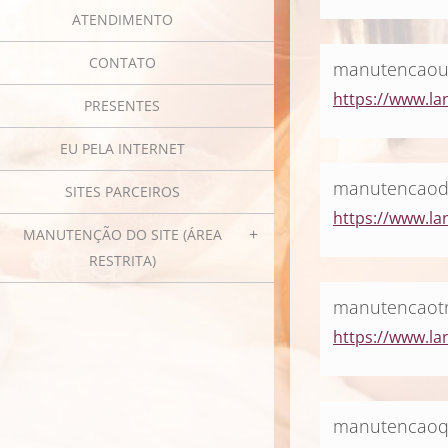
ATENDIMENTO
CONTATO
manutencao
https://www.l
PRESENTES
EU PELA INTERNET
manutencaod
SITES PARCEIROS
https://www.la
MANUTENÇÃO DO SITE (ÁREA
RESTRITA)
manutencaot
https://www.la
manutencaoq