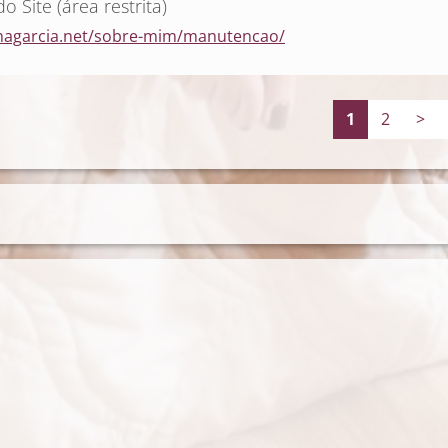
 Site (área restrita)
anagarcia.net/sobre-mim/manutencao/
1
2
>