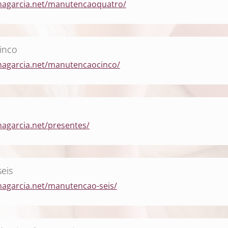
anagarcia.net/manutencaoquatro/
inco
nagarcia.net/manutencaocinco/
nagarcia.net/presentes/
eis
nagarcia.net/manutencao-seis/