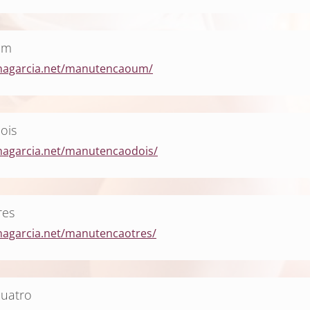
um
anagarcia.net/manutencaoum/
ois
nagarcia.net/manutencaodois/
res
nagarcia.net/manutencaotres/
uatro