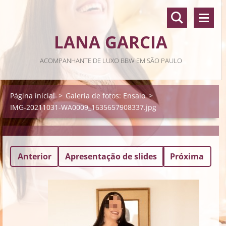
LANA GARCIA
ACOMPANHANTE DE LUXO BBW EM SÃO PAULO
Página inicial
>
Galeria de fotos: Ensaio
>
IMG-20211031-WA0009_1635657908337.jpg
Anterior
Apresentação de slides
Próxima